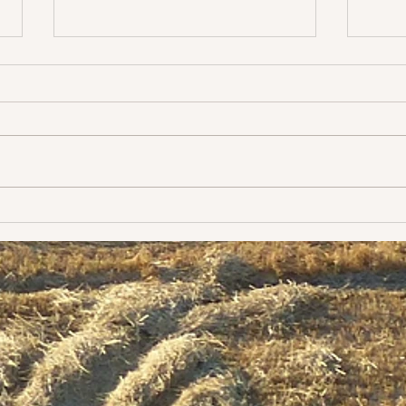
Labo
C'est
vient
Évolution
surto
fais 
mes é