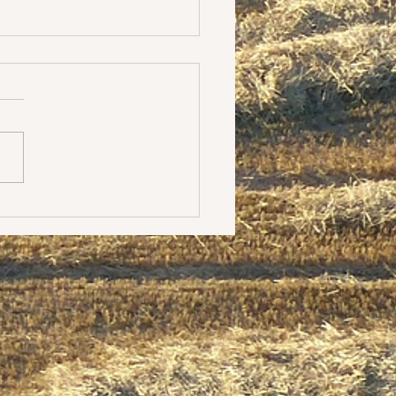
ratoire
 là où je travaille. Cela
 du latin. Mais c'est
ut la réflexion que je me
depuis quelque temps sur
crits (depuis...