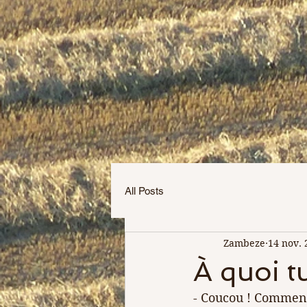
All Posts
Zambeze
14 nov. 
À quoi t
- Coucou ! Comment