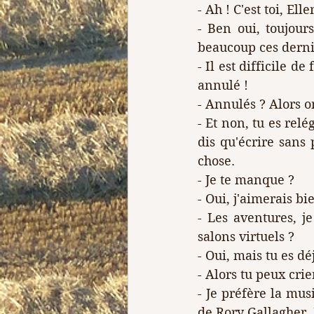
- Ah ! C'est toi, Elle
- Ben oui, toujours
beaucoup ces derni
- Il est difficile de
annulé !
- Annulés ? Alors o
- Et non, tu es rel
dis qu'écrire sans 
chose.
- Je te manque ?
- Oui, j'aimerais bi
- Les aventures, je
salons virtuels ?
- Oui, mais tu es dé
- Alors tu peux crier
- Je préfère la musi
de Rory Gallagher. 