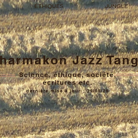
ÉTHIQUES
JUNGLE
harmakon Jazz Tan
Science, éthique, société,
écritures etc.
dernière mise à jour : 29/05/26