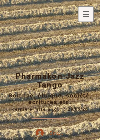
Pharmakon Jazz
Tango
Science, éthique, société,
écritures etc.
dernière mise à jour : 29/05/26
Se connecter