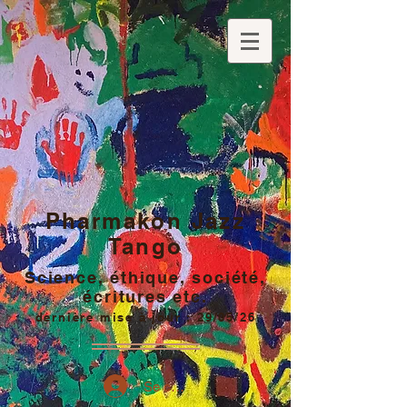
Pharmakon Jazz
Tango
Science, éthique, société,
écritures etc.
dernière mise à jour : 29/05/26
Se connecter