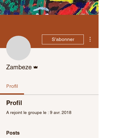
Plus d'actions
S'abonner
Administrateur
Zambeze
Profil
Profil
A rejoint le groupe le : 9 avr. 2018
Posts