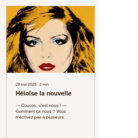
29 mai 2026
∙
2
min
Héloïse la nouvelle
— Coucou, c'est nous ! —
Comment ça nous ? Vous
n'écrivez pas à plusieurs,
donc c'est l'une de mes
héroïnes qui parle et qui
écrit ! Elle s'appelle