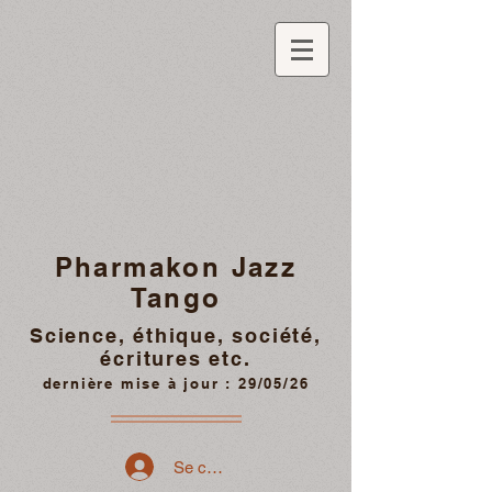
Pharmakon Jazz
Tango
Science, éthique, société,
écritures etc.
dernière mise à jour : 29/05/26
Se connecter