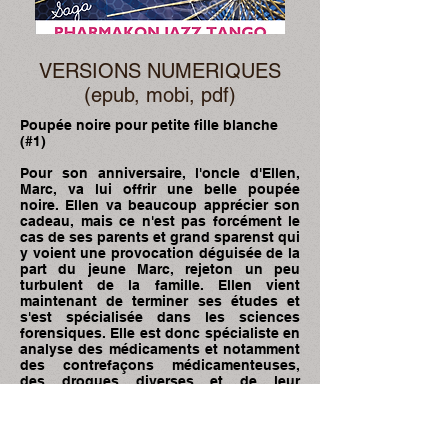
VERSIONS NUMERIQUES
(epub, mobi, pdf)
Poupée noire pour petite fille blanche
(#1)
Pour son anniversaire, l'oncle d'Ellen,
Marc, va lui offrir une belle poupée
noire. Ellen va beaucoup apprécier son
cadeau, mais ce n'est pas forcément le
cas de ses parents et grand sparenst qui
y voient une provocation déguisée de la
part du jeune Marc, rejeton un peu
turbulent de la famille. Ellen vient
maintenant de terminer ses études et
s'est spécialisée dans les sciences
forensiques. Elle est donc spécialiste en
analyse des médicaments et notamment
des contrefaçons médicamenteuses,
des drogues diverses et de leur
pharmacocinétique.
Son oncle Marc est un sportif qui a
exercé la pelote basque (jal Alaï) en
Floride puis il a émigré en France, dans