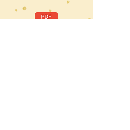
carte mentale approche globale
Livres approche globale.docx
Join my mailing list