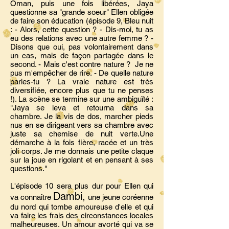
Oman, puis une fois libérées, Jaya
questionne sa "grande soeur" Ellen obligée
de faire son éducation (épisode 9, Bleu nuit
: - Alors, cette question ? - Dis-moi, tu as
eu des relations avec une autre femme ? -
Disons que oui, pas volontairement dans
un cas, mais de façon partagée dans le
second. - Mais c'est contre nature ? Je ne
pus m'empêcher de rire. - De quelle nature
parles-tu ? La vraie nature est très
diversifiée, encore plus que tu ne penses
!). La scène se termine sur une ambiguïté :
"Jaya se leva et retourna dans sa
chambre. Je la vis de dos, marcher pieds
nus en se dirigeant vers sa chambre avec
juste sa chemise de nuit verte.Une
démarche à la fois fière, racée et un très
joli corps. Je me donnais une petite claque
sur la joue en rigolant et en pensant à ses
questions."
L'épisode 10 sera plus dur pour Ellen qui
Dambi,
va connaître
une jeune coréenne
du nord qui tombe amoureuse d'elle et qui
va faire les frais des circonstances locales
malheureuses. Un amour avorté qui va se