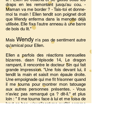
draps en les remontant jusqu'au cou. -
Maman va me border ? - Tais-toi et donne-
moi ta main ! Ellen tendit son poignet droit
que Wendy enferma dans la menotte déjà
utilisée. Elle fixa l'autre anneau à une barre
de bois du lit."
Wendy
Mais
n'a pas de sentiment autre
qu'amical pour Ellen.
Ellen a parfois des réactions sensuelles
bizarres. dasn l'épisode 14, Le dragon
rampant, il rencontre le docteur Sin qui fait
grande impression. "Une fois devant lui, il
tendit la main et saisit mon épaule droite.
Une empoignade qui me fit frisonner quand
il me tourna pour montrer mon tatouage
aux autres personnes présentes. - Vous
n'aviez pas remarqué ça ? dit-il." et plus
loin : " Il me tourna face à lui et me toisa de
haut en bas, visualisant ma nudité comme
un explorateur inspecte un monument
remarquable. - Tu es une fille de Ravi ? -
Oui ! lâchai-je en trouvant ma gorge
particulièrement sèche. - Il sait choisir ses
filles, reprit-il en prenant une grande