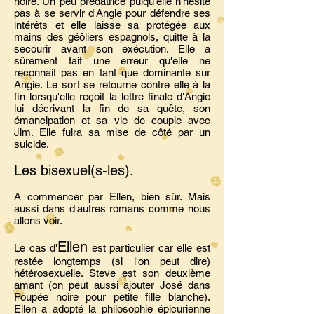
noire. Un peu prédatrice puiqu'elle n'hésite
pas à se servir d'Angie pour défendre ses
intérêts et elle laisse sa protégée aux
mains des géôliers espagnols, quitte à la
secourir avant son exécution. Elle a
sûrement fait une erreur qu'elle ne
reconnait pas en tant que dominante sur
Angie. Le sort se retourne contre elle à la
fin lorsqu'elle reçoit la lettre finale d'Angie
lui décrivant la fin de sa quête, son
émancipation et sa vie de couple avec
Jim. Elle fuira sa mise de côté par un
suicide.
Les bisexuel(s-les).
A commencer par Ellen, bien sûr. Mais
aussi dans d'autres romans comme nous
allons voir.
Ellen
Le cas d'
est particulier car elle est
restée longtemps (si l'on peut dire)
hétérosexuelle. Steve est son deuxième
amant (on peut aussi ajouter José dans
Poupée noire pour petite fille blanche).
Ellen a adopté la philosophie épicurienne