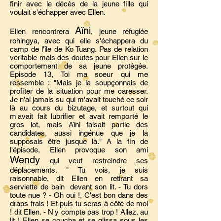
finir avec le décès de la jeune fille qui
voulait s'échapper avec Ellen.
Aïni
Ellen rencontrera
, jeune réfugiée
rohingya, avec qui elle s'échappera du
camp de l'île de Ko Tuang. Pas de relation
véritable mais des doutes pour Ellen sur le
comportement de sa jeune protégée.
Episode 13, Toi ma soeur qui me
ressemble : "Mais je la soupçonnais de
profiter de la situation pour me caresser.
Je n'ai jamais su qui m'avait touché ce soir
là au cours du bizutage, et surtout qui
m'avait fait lubrifier et avait remporté le
gros lot, mais Aïni faisait partie des
candidates, aussi ingénue que je la
supposais être jusque là." A la fin de
l'épisode, Ellen provoque son ami
Wendy
qui veut restreindre ses
déplacements. " Tu vois, je suis
raisonnable, dit Ellen en retirant sa
serviette de bain devant son lit. - Tu dors
toute nue ? - Oh oui !, C'est bon dans des
draps frais ! Et puis tu seras à côté de moi
! dit Ellen. - N'y compte pas trop ! Allez, au
lit ! Ellen se coucha et se glissa sous les