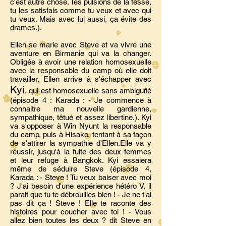
c'est autre chose. Tes pulsions de la fesse,
tu les satisfais comme tu veux et avec qui
tu veux. Mais avec lui aussi, ça évite des
drames.).
Ellen se marie avec Steve et va vivre une
aventure en Birmanie qui va la changer.
Obligée à avoir une relation homosexuelle
avec la responsable du camp où elle doit
travailler, Ellen arrive à s'échapper avec
Kyi
, qui est homosexuelle sans ambiguïté
(épisode 4 : Karada : - Je commence à
connaitre ma nouvelle gardienne,
sympathique, têtué et assez libertine.). Kyi
va s'opposer à Win Nyunt la responsable
du camp, puis à Hisako, tentant à sa façon
de s'attirer la sympathie d'Ellen.Elle va y
réussir, jusqu'à la fuite des deux femmes
et leur refuge à Bangkok. Kyi essaiera
même de séduire Steve (épisode 4,
Karada : - Steve ! Tu veux baiser avec moi
? J'ai besoin d'une expérience hétéro V, il
parait que tu te débrouilles bien ! - Je ne t'ai
pas dit ça ! Steve ! Elle te raconte des
histoires pour coucher avec toi ! - Vous
allez bien toutes les deux ? dit Steve en