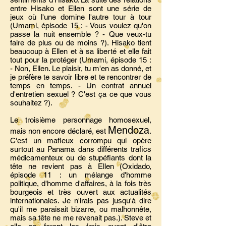
entre Hisako et Ellen sont une série de
jeux où l'une domine l'autre tour à tour
(Umami, épisode 15 : - Vous voulez qu'on
passe la nuit ensemble ? - Que veux-tu
faire de plus ou de moins ?). Hisako tient
beaucoup à Ellen et à sa liberté et elle fait
tout pour la protéger (Umami, épisode 15 :
- Non, Ellen. Le plaisir, tu m'en as donné, et
je préfère te savoir libre et te rencontrer de
temps en temps. - Un contrat annuel
d'entretien sexuel ? C'est ça ce que vous
souhaitez ?).
Le troisième personnage homosexuel,
Mendoza
mais non encore déclaré, est
.
C'est un mafieux corrompu qui opère
surtout au Panama dans différents trafics
médicamenteux ou de stupéfiants dont la
tête ne revient pas à Ellen (Oxidado,
épisode 11 : un mélange d'homme
politique, d'homme d'affaires, à la fois très
bourgeois et très ouvert aux actualités
internationales. Je n'irais pas jusqu'à dire
qu'il me paraisait bizarre, ou malhonnête,
mais sa tête ne me revenait pas.). Steve et