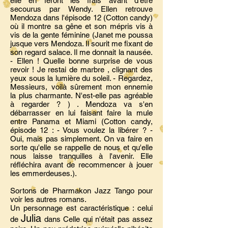
elle en feront les frais avant d'être
secourus par Wendy. Ellen retrouve
Mendoza dans l'épisode 12 (Cotton candy)
où il montre sa gêne et son mépris vis à
vis de la gente féminine (Janet me poussa
jusque vers Mendoza. Il sourit me fixant de
son regard salace. Il me donnait la nausée.
- Ellen ! Quelle bonne surprise de vous
revoir ! Je restai de marbre , clignant des
yeux sous la lumière du soleil. - Regardez,
Messieurs, voilà sûrement mon ennemie
la plus charmante. N'est-elle pas agréable
à regarder ? ) . Mendoza va s'en
débarrasser en lui faisant faire la mule
entre Panama et Miami (Cotton candy,
épisode 12 : - Vous voulez la libérer ? -
Oui, mais pas simplement. On va faire en
sorte qu'elle se rappelle de nous et qu'elle
nous laisse tranquilles à l'avenir. Elle
réfléchira avant de recommencer à jouer
les emmerdeuses.).
Sortons de Pharmakon Jazz Tango pour
voir les autres romans.
Un personnage est caractéristique : celui
Julia
de
dans Celle qui n'était pas assez