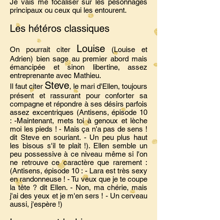
Je vais me focaliser sur les pesonnages
principaux ou ceux qui les entourent.
Les hétéros classiques
Louise
On pourrait citer
(Louise et
Adrien) bien sage au premier abord mais
émancipée et sinon libertine, assez
entreprenante avec Mathieu.
Steve
Il faut citer
, le mari d'Ellen, toujours
présent et rassurant pour conforter sa
compagne et répondre à ses désirs parfois
assez excentriques (Antisens, épisode 10
: -Maintenant, mets toi à genoux et lèche
moi les pieds ! - Mais ça n'a pas de sens !
dit Steve en souriant. - Un peu plus haut
les bisous s'il te plait !). Ellen semble un
peu possessive à ce niveau même si l'on
ne retrouve ce caractère que rarement :
(Antisens, épisode 10 : - Lara est très sexy
en randonneuse ! - Tu veux que je te coupe
la tête ? dit Ellen. - Non, ma chérie, mais
j'ai des yeux et je m'en sers ! - Un cerveau
aussi, j'espère !)