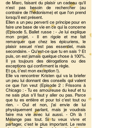
de Marc, faisant du plaisir un cadeau qu'il
n'est pas besoin de rechercher (au
contraire de l'hédonisme) et que l'on prend
lorsqu'il est présent.
Ellen a un peu perverti ce principe pour en
faire une base de vie en ce qui la concerne
(Episode 5, Ballet russe : - Je lui explique
mon projet. - Il en rigole et me fait
remarquer que chez les épicuriens, le
plaisir sexuel n'est pas essentiel, mais
secondaire. - Qu'est-ce que tu en sais ? Et
puis, on est jamais quelque chose à 100%.
Il ya toujours des dérogations ou des
exceptions qui confirment la règle.
Et ça, c'est mon exception !).
Elle va rencontrer Kristen qui va la briefer
un peu lui donnant des conseils qui valent
ce que l'on veut (Episode 2 : Frissons à
Chicago : - Tu es amoureuse du keuf et tu
ne sais plus s'il faut y aller ou pas. Parce
que tu es entière et pour toi c'est tout ou
rien. - Oui et non, j'ai envie de lui
physiquement parlant, mais je voudrais
faire ma vie avec lui aussi. - Oh là !
Mélange pas tout. Si tu veux vivre et
partager, c'est le plus important. Le reste