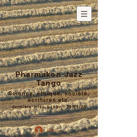
Pharmakon Jazz
Tango
Science, éthique, société,
écritures etc.
dernière mise à jour : 29/05/26
Se connecter