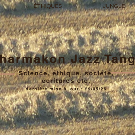
ÉTHIQUES
JUNGLE
harmakon Jazz Tan
Science, éthique, société,
écritures etc.
dernière mise à jour : 29/05/26