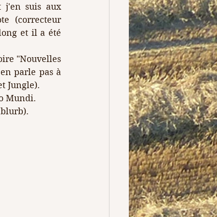
j'en suis aux 
e (correcteur 
ng et il a été 
oire "Nouvelles 
en parle pas à 
t Jungle).
no Mundi. 
blurb). 