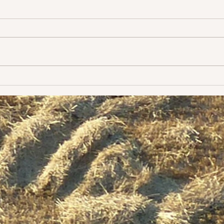
C'est
vient
Évolution
surto
fais 
mes é