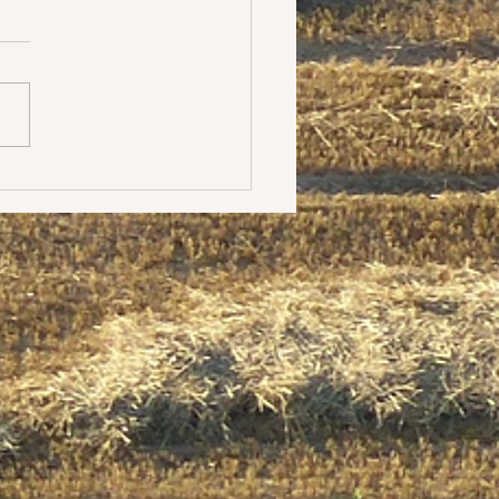
 là où je travaille. Cela
 du latin. Mais c'est
ut la réflexion que je me
depuis quelque temps sur
crits (depuis...