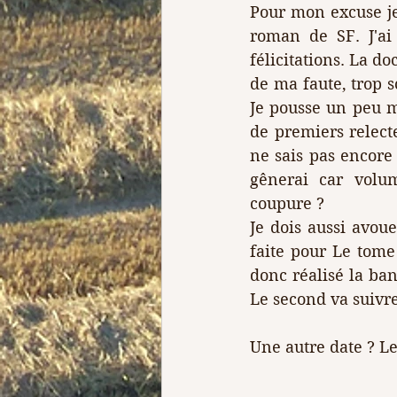
Pour mon excuse je
roman de SF. J'ai
félicitations. La d
de ma faute, trop s
Je pousse un peu mai
de premiers relecte
ne sais pas encore
gênerai car volum
coupure ? 
Je dois aussi avou
faite pour Le tome
donc réalisé la ba
Le second va suivre.
Une autre date ? Le