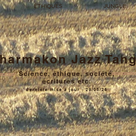
ÉTHIQUES
JUNGLE
harmakon Jazz Tan
Science, éthique, société,
écritures etc.
dernière mise à jour : 29/05/26