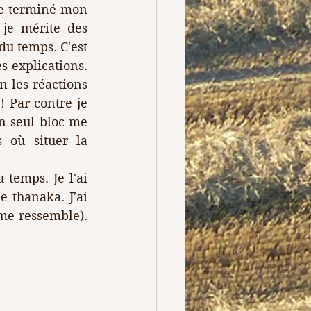
e terminé mon 
je mérite des 
u temps. C'est 
 explications. 
n les réactions 
 Par contre je 
n seul bloc me 
 où situer la 
temps. Je l'ai 
thanaka. J'ai 
e ressemble). 