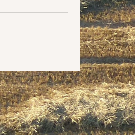
ratoire
 là où je travaille. Cela
 du latin. Mais c'est
ut la réflexion que je me
depuis quelque temps sur
crits (depuis...