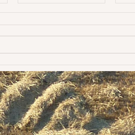
Labo
C'est
vient
Évolution
surto
fais 
mes é