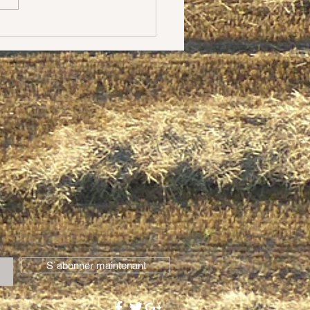
crits (depuis...
S`abonner maintenant