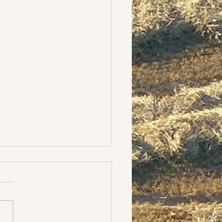
ratoire
 là où je travaille. Cela
 du latin. Mais c'est
ut la réflexion que je me
depuis quelque temps sur