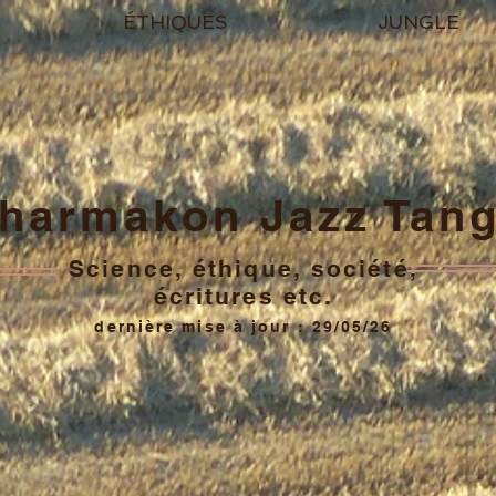
ÉTHIQUES
JUNGLE
harmakon Jazz Tan
Science, éthique, société,
écritures etc.
dernière mise à jour : 29/05/26