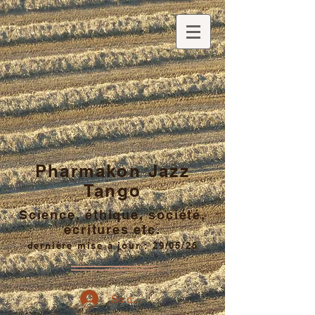
Pharmakon Jazz
Tango
Science, éthique, société,
écritures etc.
dernière mise à jour : 29/05/26
Se connecter