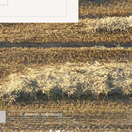
crits (depuis...
S`abonner maintenant