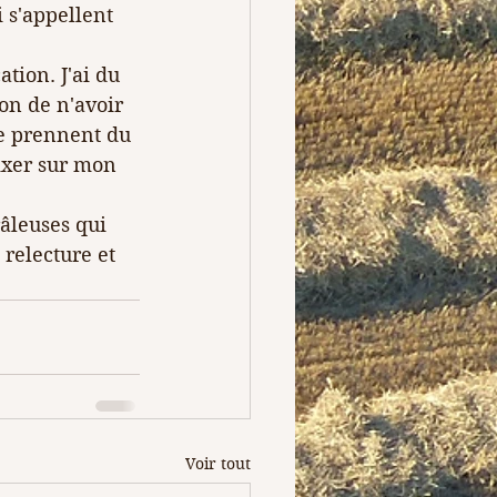
 s'appellent 
tion. J'ai du 
on de n'avoir 
me prennent du 
ixer sur mon 
râleuses qui 
 relecture et 
Voir tout