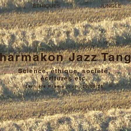
ÉTHIQUES
JUNGLE
harmakon Jazz Tan
Science, éthique, société,
écritures etc.
dernière mise à jour : 29/05/26