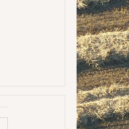
ratoire
 là où je travaille. Cela
 du latin. Mais c'est
ut la réflexion que je me
depuis quelque temps sur