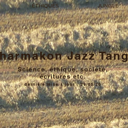
ÉTHIQUES
JUNGLE
harmakon Jazz Tan
Science, éthique, société,
écritures etc.
dernière mise à jour : 29/05/26