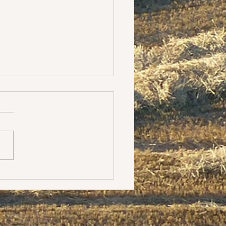
ratoire
 là où je travaille. Cela
 du latin. Mais c'est
ut la réflexion que je me
depuis quelque temps sur
crits (depuis...