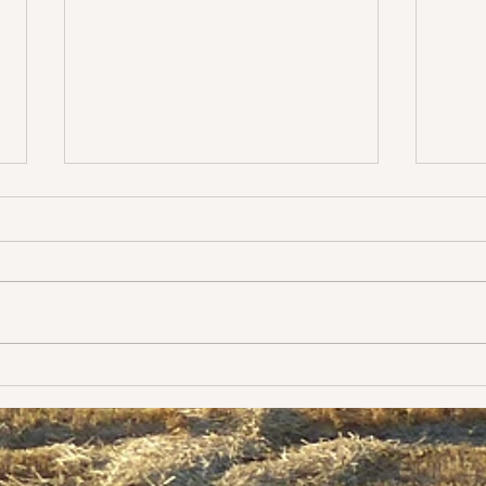
Labo
C'est
vient
Évolution
surto
fais 
mes é