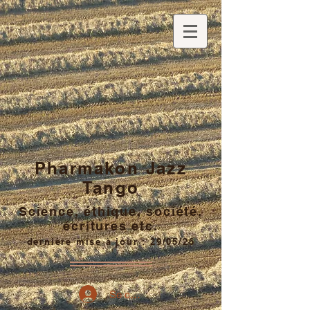
Pharmakon Jazz
Tango
Science, éthique, société,
écritures etc.
dernière mise à jour : 29/05/26
Se connecter