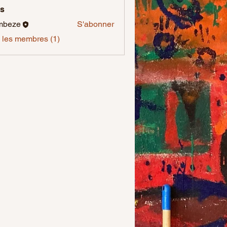
s
mbeze
S'abonner
s les membres (1)