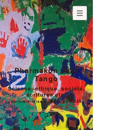
Pharmakon Jazz
Tango
Science, éthique, société,
écritures etc.
dernière mise à jour : 29/05/26
Se connecter